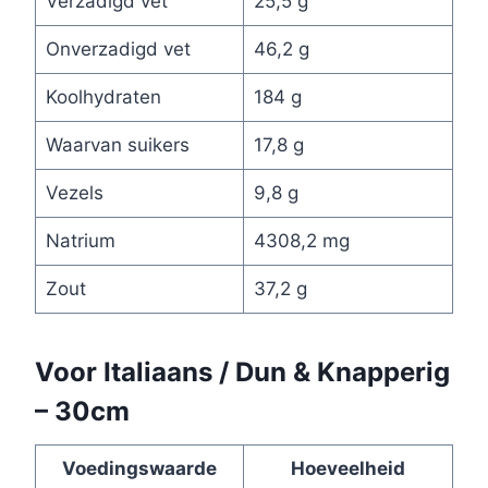
Verzadigd vet
25,5 g
Onverzadigd vet
46,2 g
Koolhydraten
184 g
Waarvan suikers
17,8 g
Vezels
9,8 g
Natrium
4308,2 mg
Zout
37,2 g
Voor Italiaans / Dun & Knapperig
– 30cm
Voedingswaarde
Hoeveelheid